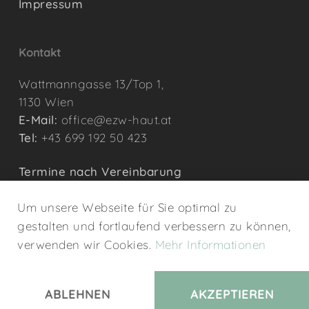
Impressum
Kontakt
Wattmanngasse 13/Top 1,
1130 Wien
E-Mail:
office@ezw-haut.at
Tel:
+43 699 192 50 423
Termine nach Vereinbarung
Um unsere Webseite für Sie optimal zu
gestalten und fortlaufend verbessern zu können,
verwenden wir Cookies.
Mehr Informationen
© 2026 Entzündungszentrum Wien. - webdesign by
SD
&
AN
ABLEHNEN
AKZEPTIEREN