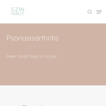
Skip
Men
to
search
Close
main
Menu
content
Psoriasisarthritis
Mehr Inhalt folgt in Kürze!