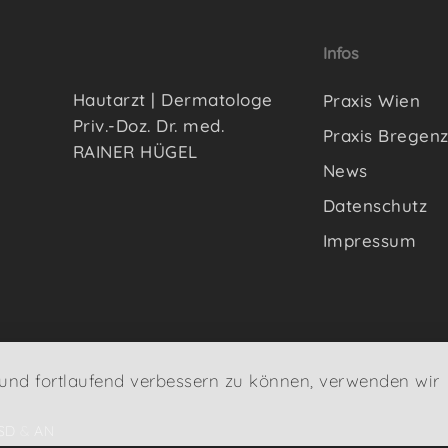
Infos
Hautarzt | Dermatologe
Praxis Wien
Priv.-Doz. Dr. med.
Praxis Bregen
RAINER HÜGEL
News
Datenschutz
Impressum
 und fortlaufend verbessern zu können, verwenden wir
SD
&
AN