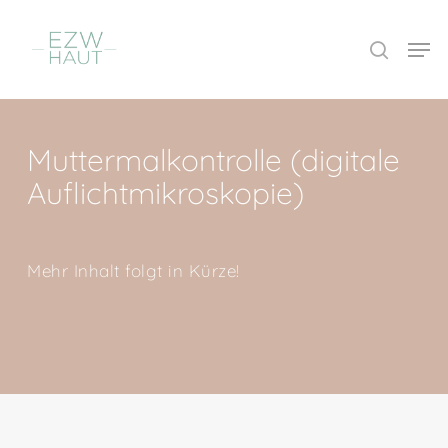
Skip
Men
to
search
Close
main
Menu
content
Muttermalkontrolle (digitale
Auflichtmikroskopie)
Mehr Inhalt folgt in Kürze!