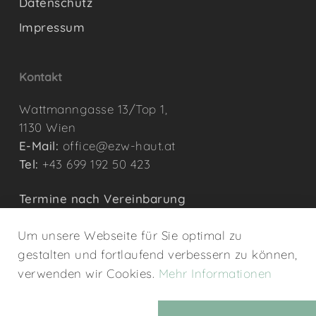
Datenschutz
Impressum
Kontakt
Wattmanngasse 13/Top 1,
1130 Wien
E-Mail:
office@ezw-haut.at
Tel:
+43 699 192 50 423
Termine nach Vereinbarung
Um unsere Webseite für Sie optimal zu
gestalten und fortlaufend verbessern zu können,
verwenden wir Cookies.
Mehr Informationen
© 2026 Entzündungszentrum Wien. - webdesign by
SD
&
AN